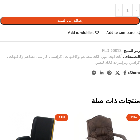
إضافة إلى السلة
Add to wishlist
Add to compare
رمز المنتج:
FLD-00012
التصنيفات:
أثاث اوت دور
,
اثاث مطاعم وكافيهات
,
كراسى
,
كراسى مطاعم وكافيهات
,
كراسي وترابيزات قابلة للطي
Share:
منتجات ذات صلة
-13%
-13%