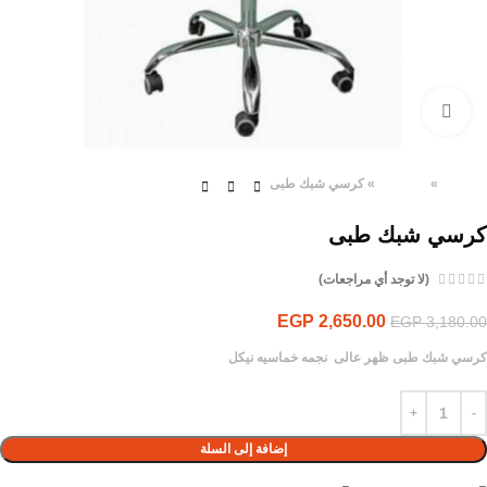
Click to enlarge
الرئيسية
»
المنتجات
»
كرسي شبك طبى
كرسي شبك طبى
(لا توجد أي مراجعات)
EGP
2,650.00
EGP
3,180.00
كرسي شبك طبى ظهر عالى نجمه خماسيه نيكل
إضافة إلى السلة