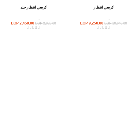
كرسي انتظار
كرسي انتظار جلد
كراسى
,
كراسى انتظار
كراسى
,
كراسى انتظار
EGP
2,450.00
EGP
9,250.00
EGP
2,820.00
EGP
10,640.00
إحدي الشركات الرائدة بمجال الاثاث المكتبي، نعمل بمجال الآثاث منذ عام
2006
محمود فوده، بهتيم، قسم ثان شبرا الخيمة شبرا الخيمه
الهاتف : 201094584537
الهاتف : 201157394791
hello@hmofficefurniture.com