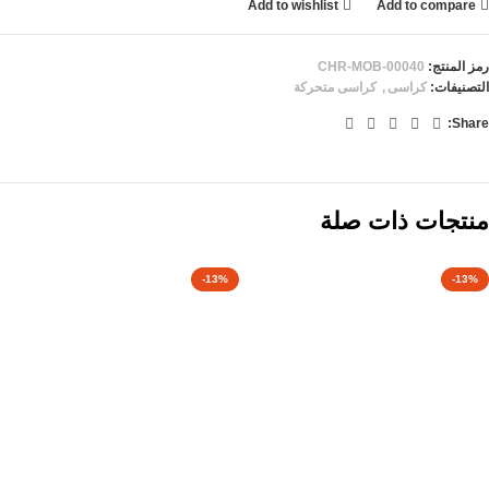
Add to wishlist
Add to compare
رمز المنتج:
CHR-MOB-00040
التصنيفات:
كراسى
,
كراسى متحركة
Share:
منتجات ذات صلة
-13%
-13%