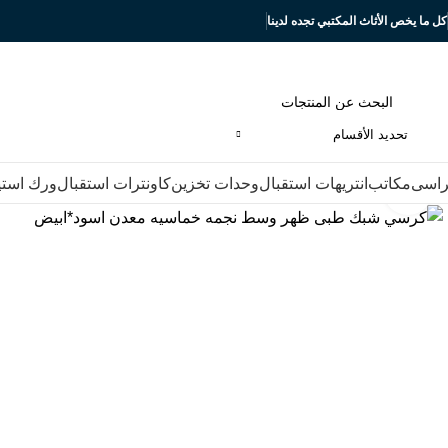
كل ما يخص الأثاث المكتبي تجده لدينا
تحديد الأقسام
اسى
مكاتب
انتريهات استقبال
وحدات تخزين
كاونترات استقبال
ورك است
Click to enlarge
-13%