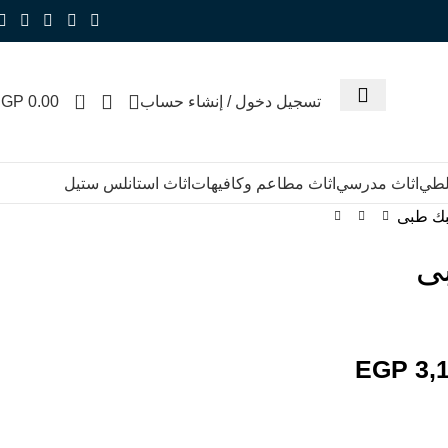
0
تسجيل دخول / إنشاء حساب
0.00
EGP
للطي
اثاث مدرسي
اثاث مطاعم وكافيهات
اثاث استانلس ستيل
ك طبى
ى
EGP
3,1