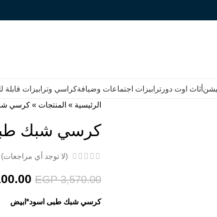
يشن
أثاث اوت دور
ترابيزات اجتماعات وضيافة
كراسي وترابيزات قابلة 
الرئيسية
»
المنتجات
»
كرسي شب
كرسي شبك طب
(لا توجد أي مراجعات)
00.00
EGP
3,570.00
كرسي شبك طبى اسود*ابيض