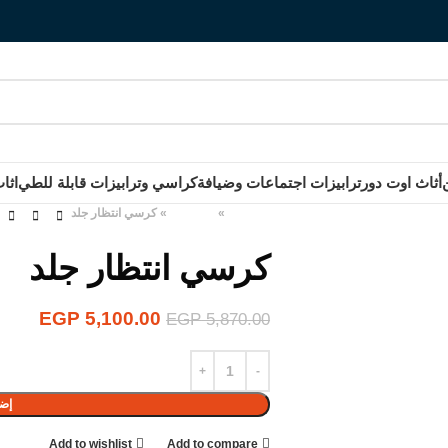
أثاث اوت دور
ترابيزات اجتماعات وضيافة
كراسي وترابيزات قابلة للطي
اثا
الرئيسية
»
المنتجات
»
كرسي انتظار جلد
كرسي انتظار جلد
EGP
5,100.00
EGP
5,870.00
إضا
Add to wishlist
Add to compare