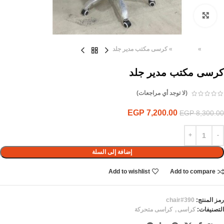
Click to enlarge
الرئيسية
»
المنتجات
»
كرسى مكتب مدير جلد
كرسى مكتب مدير جلد
(لا توجد أي مراجعات)
EGP
7,200.00
EGP
8,300.00
إضافة إلى السلة
Add to wishlist
Add to compare
رمز المنتج:
chair#390
التصنيفات:
كراسى
,
كراسى متحركة