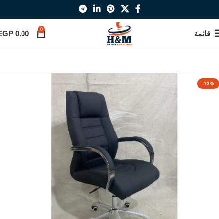
0
قائمة
0.00
EGP
-13%