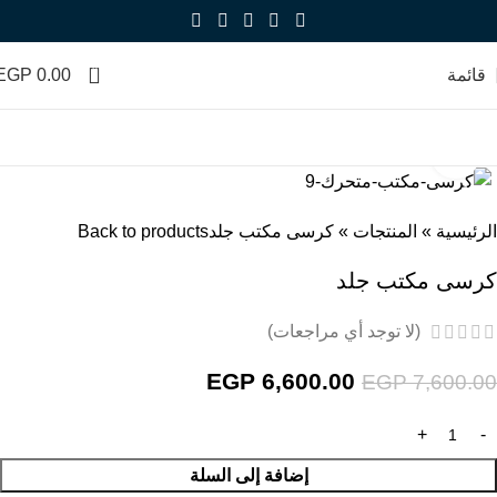
0
قائمة
0.00
EGP
Click to enlarge
-13%
الرئيسية
»
المنتجات
»
كرسى مكتب جلد
Back to products
كرسى مكتب جلد
(لا توجد أي مراجعات)
EGP
6,600.00
EGP
7,600.00
إضافة إلى السلة