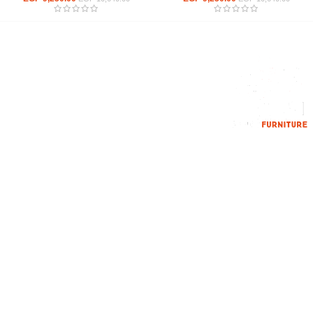
إحدي الشركات الرائدة بمجال الاثاث المكتبي، نعمل بمجال الآثاث منذ عام
2006
محمود فوده، بهتيم، قسم ثان شبرا الخيمة شبرا الخيمه
الهاتف : 201094584537
الهاتف : 201157394791
hello@hmofficefurniture.com
القائمة الرئيسية
من نحن