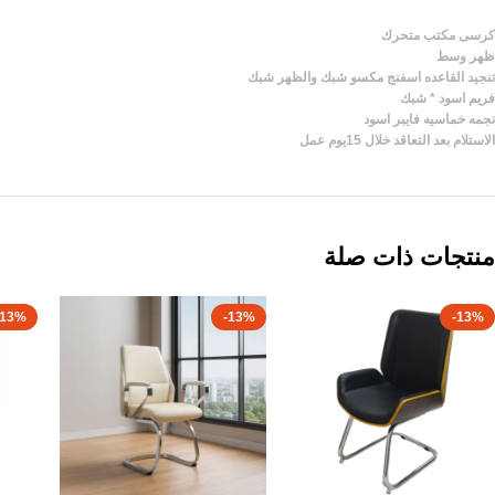
كرسى مكتب متحرك
ظهر وسط
تنجيد القاعده اسفنج مكسو شبك والظهر شبك
فريم اسود * شبك
نجمه خماسيه فايبر اسود
الاستلام بعد التعاقد خلال 15يوم عمل
منتجات ذات صلة
-13%
-13%
-13%