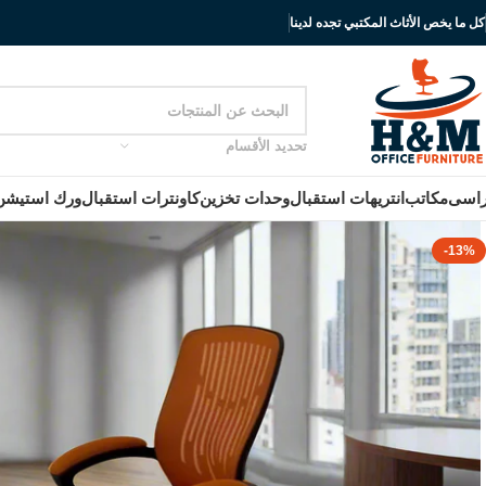
كل ما يخص الأثاث المكتبي تجده لدينا
تحديد الأقسام
اسى
مكاتب
انتريهات استقبال
وحدات تخزين
كاونترات استقبال
ورك استيشن
-13%