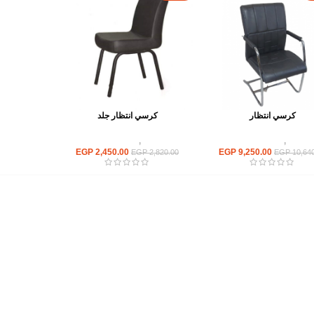
كرسي انتظار
كرسي انتظار جلد
كراسى
,
كراسى انتظار
كراسى
,
كراسى انتظار
EGP
2,450.00
EGP
9,250.00
EGP
2,820.00
EGP
10,640
أهم الأقسام
مكاتب
كراسى
انتريهات استقبال
أثاث اوت دور
ترابيزات اجتماعات وضيافة