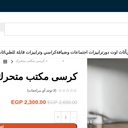
أثاث اوت دور
ترابيزات اجتماعات وضيافة
كراسي وترابيزات قابلة للطي
اثا
الرئيسية
»
المنتجات
»
كرسى مكتب متحرك
كرسى مكتب متحرك
(لا توجد أي مراجعات)
EGP
2,300.00
EGP
2,650.00
إضا