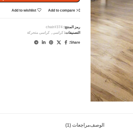
Add to wishlist
Add to compare
رمز المنتج:
chair#374
التصنيفات:
كراسى
,
كراسى متحركة
Share:
الوصف
مراجعات (1)