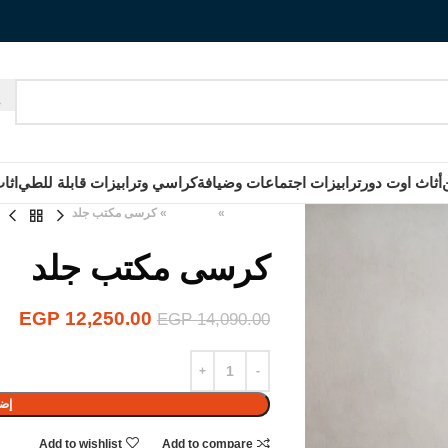
أثاث اوت دور
ترابيزات اجتماعات وضيافة
كراسي وترابيزات قابلة للطي
اثا
الرئيسية
»
المنتجات
»
كرسى مكتب جلد
كرسى مكتب جلد
EGP
12,250.00
EGP
14,090.00
إضا
Add to wishlist
Add to compare