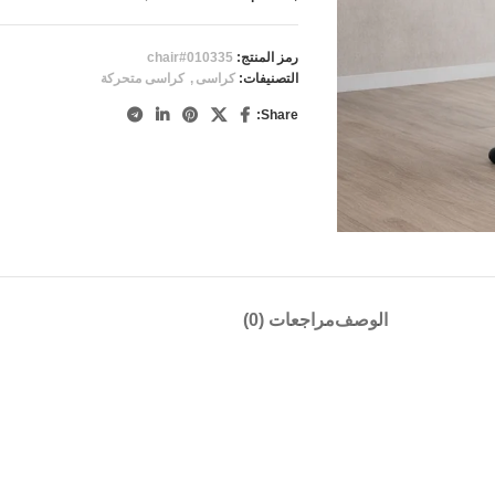
رمز المنتج:
chair#010335
التصنيفات:
كراسى
,
كراسى متحركة
Share:
الوصف
مراجعات (0)