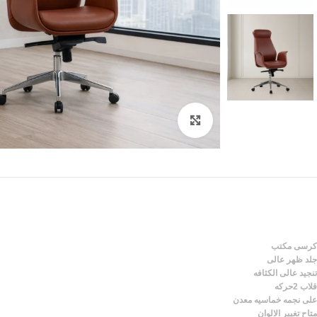
Click to enlarge
كرسى مكتب
جلد ظهر عالى
تنجيد عالى الكثافه
قلاب 2حركه
على نجمه خماسيه معدن
متاح تغيير الالوان