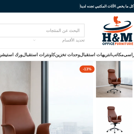
كل ما يخص الأثاث المكتبي تجده لدينا
تحديد الأقسام
اسى
مكاتب
انتريهات استقبال
وحدات تخزين
كاونترات استقبال
ورك استيشن
-13%