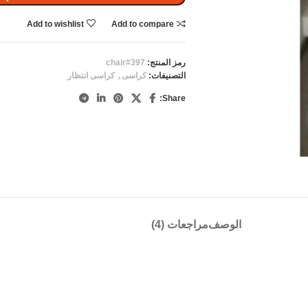
Add to wishlist
Add to compare
رمز المنتج:
chair#397
التصنيفات:
كراسى
,
كراسى انتظار
Share:
الوصف
مراجعات (4)