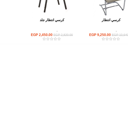
كرسي انتظار
كرسي انتظار جلد
كراسى
,
كراسى انتظار
كراسى
,
كراسى انتظار
EGP
2,450.00
EGP
9,250.00
EGP
2,820.00
EGP
10,640
أهم الأقسام
مكاتب
كراسى
انتريهات استقبال
أثاث اوت دور
ترابيزات اجتماعات وضيافة