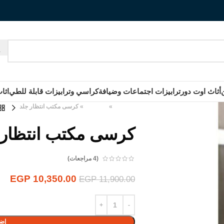
أثاث اوت دور
ترابيزات اجتماعات وضيافة
كراسي وترابيزات قابلة للطي
اثا
الرئيسية
»
المنتجات
»
كرسى مكتب انتظار جلد
كرسى مكتب انتظار 
(
4
مراجعات)
EGP
10,350.00
EGP
11,900.00
إضا