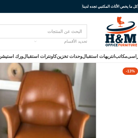
كل ما يخص الأثاث المكتبي تجده لدينا
تحديد الأقسام
اسى
مكاتب
انتريهات استقبال
وحدات تخزين
كاونترات استقبال
ورك استيشن
-13%