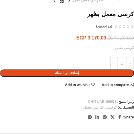
الرئيسية
»
المنتجات
»
كرسى معمل بظهر
كرسى معمل بظهر
(مراجعتين)
EGP
3,170.00
EGP
3,650.00
كرسى معمل
إضافة إلى السلة
Add to wishlist
Add to compare
رمز المنتج:
CHR-LAB-00001
التصنيفات:
كراسى
,
كراسي معمل
Share: