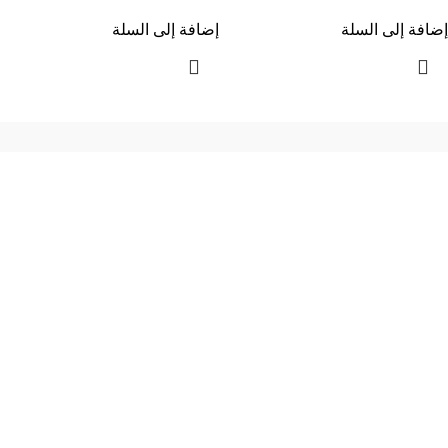
إضافة إلى السلة
إضافة إلى السلة
إحدي الشركات الرائدة بمجال الاثاث المكتبي، نعمل بمجال الآثاث منذ عام
2006
محمود فوده، بهتيم، قسم ثان شبرا الخيمة شبرا الخيمه
الهاتف : 201094584537
الهاتف : 201157394791
hello@hmofficefurniture.com
القائمة الرئيسية