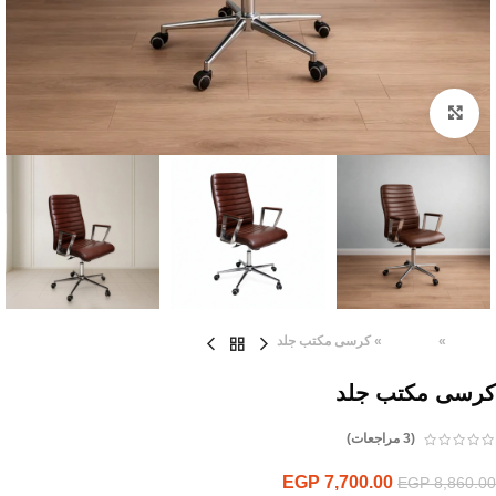
Click to enlarge
الرئيسية
»
المنتجات
»
كرسى مكتب جلد
كرسى مكتب جلد
(
3
مراجعات)
EGP
7,700.00
EGP
8,860.00