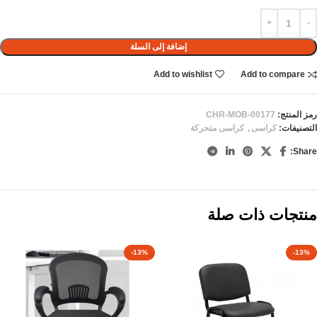
إضافة إلى السلة
Add to wishlist
Add to compare
رمز المنتج:
CHR-MOB-00177
التصنيفات:
كراسى
,
كراسى متحركة
Share:
منتجات ذات صلة
-13%
-13%