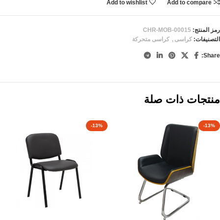
Add to wishlist
Add to compare
رمز المنتج:
CHR-MOB-00015
التصنيفات:
كراسى
,
كراسى متحركة
Share:
منتجات ذات صلة
-13%
-13%