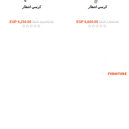
كرسي انتظار
كرسي انتظار
كراسى
,
كراسى انتظار
كراسى
,
كراسى انتظار
EGP
9,250.00
EGP
6,600.00
EGP
10,640.00
EGP
7,600.00
إحدي الشركات الرائدة بمجال الاثاث المكتبي، نعمل بمجال الآثاث منذ عام
2006
محمود فوده، بهتيم، قسم ثان شبرا الخيمة شبرا الخيمه
الهاتف : 201094584537
الهاتف : 201157394791
hello@hmofficefurniture.com