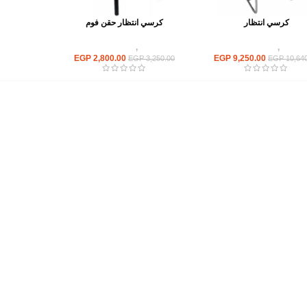
كرسي انتظار
كرسي انتظار حقن فوم
كراسى
,
كراسى انتظار
كراسى
,
كراسى انتظار
EGP
2,800.00
EGP
9,250.00
EGP
3,250.00
EGP
10,640
أهم الأقسام
مكاتب
كراسى
انتريهات استقبال
أثاث اوت دور
ترابيزات اجتماعات وضيافة