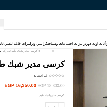
أثاث اوت دور
ترابيزات اجتماعات وضيافة
كراسي وترابيزات قابلة للطي
اثا
الرئيسية
»
المنتجات
»
كرسى مدير شبك طبى2حركه
كرسى مدير شبك طبى2ح
(مراجعتين)
EGP
16,350.00
EGP
18,800.00
كرسى مديرشبك طبى