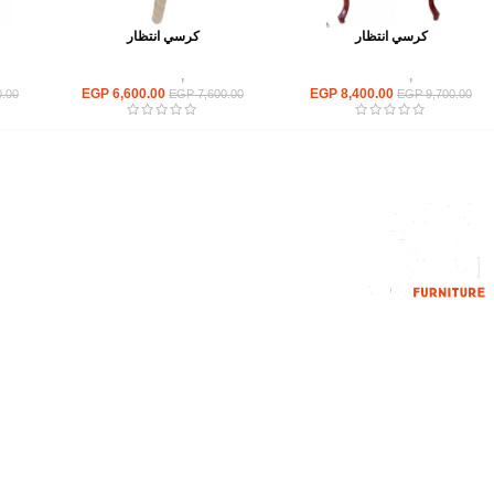
كرسي انتظار
كرسي انتظار
كراسى
,
كراسى انتظار
كراسى
,
كراسى انتظار
EGP
6,600.00
EGP
8,400.00
.00
EGP
7,600.00
EGP
9,700.00
القائمة الرئيسية
من نحن
المتجر
اتصل بنا
إحدي الشركات الرائدة بمجال الاثاث المكتبي،
نعمل بمجال الآثاث منذ عام 2006
محمود فوده، بهتيم، قسم ثان شبرا الخيمة شبرا
الخيمه
الهاتف : 201094584537
الهاتف : 201157394791