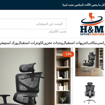
كل ما يخص الأثاث المكتبي تجده لدينا
تحديد الأقسام
اسى
مكاتب
انتريهات استقبال
وحدات تخزين
كاونترات استقبال
ورك استيشن
-13%