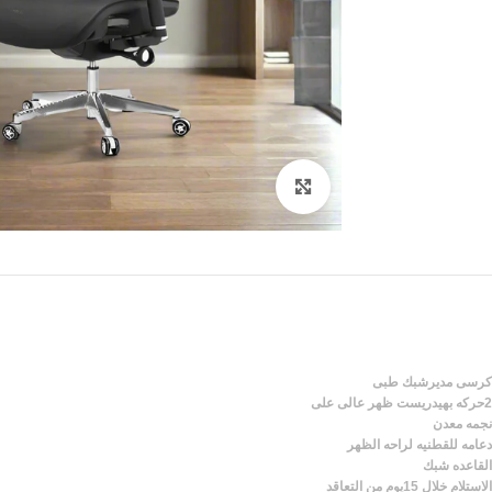
Click to enlarge
كرسى مديرشبك طبى
2حركه بهيدريست ظهر عالى على
نجمه معدن
دعامه للقطنيه لراحه الظهر
القاعده شبك
الاستلام خلال 15يوم من التعاقد