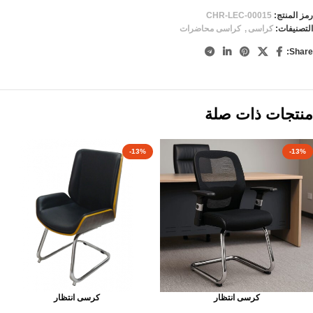
رمز المنتج:
CHR-LEC-00015
التصنيفات:
كراسى
,
كراسى محاضرات
Share:
منتجات ذات صلة
-13%
-13%
كرسى انتظار
كرسى انتظار