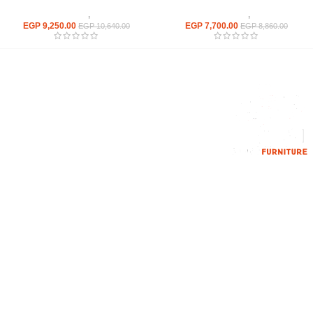
كراسى
,
كراسى انتظار
كراسى
,
كراسى انتظار
EGP
9,250.00
EGP
7,700.00
EGP
10,640.00
EGP
8,860.00
إحدي الشركات الرائدة بمجال الاثاث المكتبي، نعمل بمجال الآثاث منذ عام
2006
محمود فوده، بهتيم، قسم ثان شبرا الخيمة شبرا الخيمه
الهاتف : 201094584537
الهاتف : 201157394791
hello@hmofficefurniture.com
القائمة الرئيسية