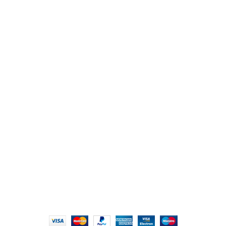
من نحن
المتجر
اتصل بنا
أهم الأقسام
مكاتب
كراسى
انتريهات استقبال
أثاث اوت دور
ترابيزات اجتماعات وضيافة
روابط سريعة
سياسة الخصوصية
سياسية التوصيل والاسترجاع
الشروط والأحكام
إتمام الطلب
الشروط والأحكام
All Rights Reserved
2022 hmofficefurniture