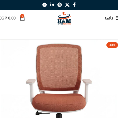
0
قائمة
0.00
EGP
-13%