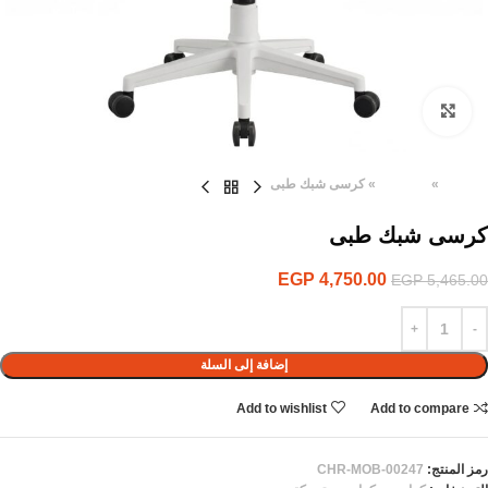
Click to enlarge
الرئيسية
»
المنتجات
»
كرسى شبك طبى
كرسى شبك طبى
EGP
4,750.00
EGP
5,465.00
إضافة إلى السلة
Add to wishlist
Add to compare
رمز المنتج:
CHR-MOB-00247