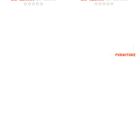
إحدي الشركات الرائدة بمجال الاثاث المكتبي، نعمل بمجال الآثاث منذ عام
2006
محمود فوده، بهتيم، قسم ثان شبرا الخيمة شبرا الخيمه
الهاتف : 201094584537
الهاتف : 201157394791
hello@hmofficefurniture.com
القائمة الرئيسية
من نحن