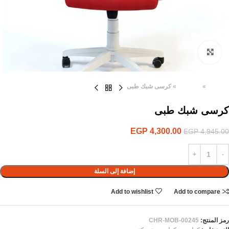
Click to enlarge
الرئيسية
»
المنتجات
»
كرسى شبك طبى
كرسى شبك طبى
EGP
4,300.00
EGP
4,945.00
إضافة إلى السلة
Add to wishlist
Add to compare
رمز المنتج:
CHR-MOB-00245