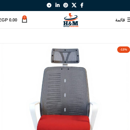
0
قائمة
0.00
EGP
-13%