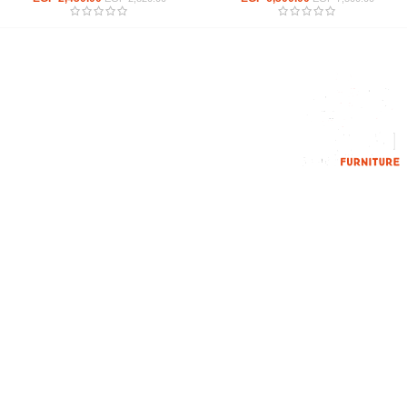
إحدي الشركات الرائدة بمجال الاثاث المكتبي، نعمل بمجال الآثاث منذ عام
2006
محمود فوده، بهتيم، قسم ثان شبرا الخيمة شبرا الخيمه
الهاتف : 201094584537
الهاتف : 201157394791
hello@hmofficefurniture.com
القائمة الرئيسية
من نحن