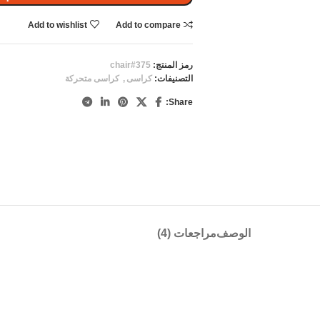
Add to wishlist
Add to compare
رمز المنتج:
chair#375
التصنيفات:
كراسى
,
كراسى متحركة
Share:
الوصف
مراجعات (4)