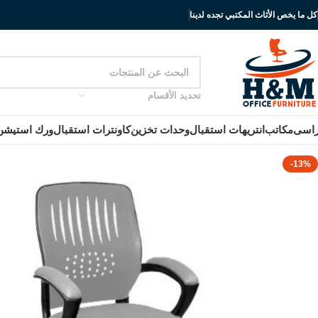
كل ما يخص الأثاث المكتبي تجده لدينا
تحديد الأقسام
اسى
مكاتب
انتريهات استقبال
وحدات تخزين
كاونترات استقبال
ورك استيشن
-13%