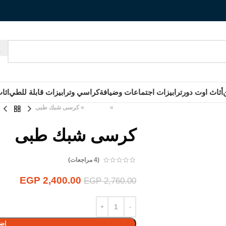
أثاث اوت دور
ترابيزات اجتماعات وضيافة
كراسي وترابيزات قابلة للطي
اثا
الرئيسية
»
المنتجات
»
كرسى شبك طبى
كرسى شبك طبى
(
4
مراجعات)
EGP
2,400.00
EGP
2,760.00
إضا