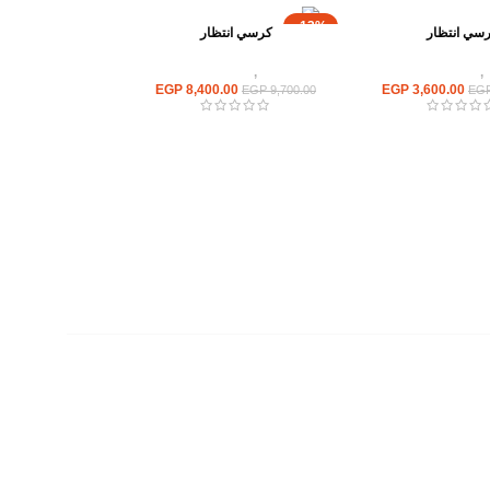
-13%
سي انتظار
كرسي انتظار
,
كراسى انتظار
كراسى
,
كراسى انتظار
EGP
8,400.00
EGP
3,600.00
EGP
9,700.00
EG
روابط سريعة
سياسة الخصوصية
سياسية التوصيل والاسترجاع
الشروط والأحكام