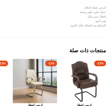
كرسى شبك انتظار
شبك طبي ظهر وسط
انتظار سي نيكل
لون اسود
الاستلام بعد التعاقد خلال 15يوم
منتجات ذات صلة
-13%
-13%
-13%
كرسى انتظار
كرسى انتظار
ك