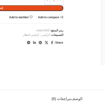
إضا
Add to wishlist
Add to compare
رمز المنتج:
chair#250
التصنيفات:
كراسى
,
كراسى انتظار
Share:
الوصف
مراجعات (6)