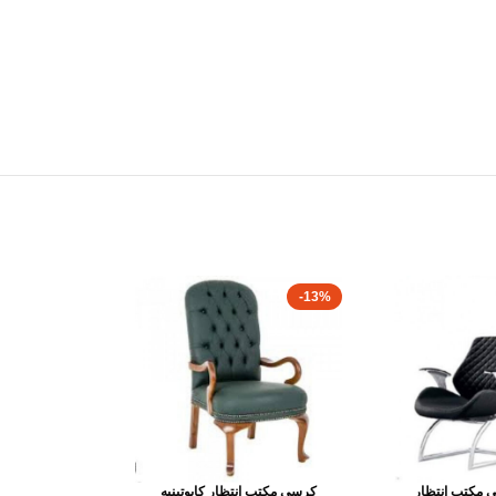
-13%
 مكتب انتظار
كرسى مكتب انتظار كابوتينيه