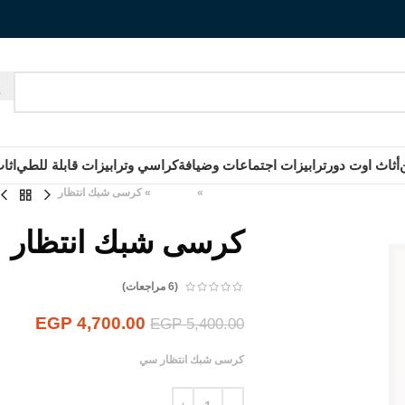
أثاث اوت دور
ترابيزات اجتماعات وضيافة
كراسي وترابيزات قابلة للطي
اثا
الرئيسية
»
المنتجات
»
كرسى شبك انتظار
كرسى شبك انتظار
(
6
مراجعات)
EGP
4,700.00
EGP
5,400.00
كرسى شبك انتظار سي