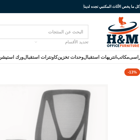
كل ما يخص الأثاث المكتبي تجده لدينا
تحديد الأقسام
اسى
مكاتب
انتريهات استقبال
وحدات تخزين
كاونترات استقبال
ورك استيشن
-13%