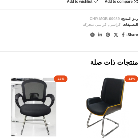
Add to wishlist
Add to compare
رمز المنتج:
CHR-MOB-00089
التصنيفات:
كراسى
,
كراسى متحركة
Share:
منتجات ذات صلة
-13%
-13%