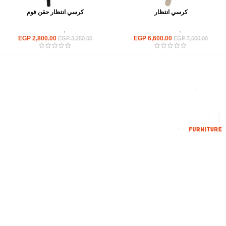
كرسي انتظار
كرسي انتظار حقن فوم
كراسى
,
كراسى انتظار
كراسى
,
كراسى انتظار
EGP
2,800.00
EGP
6,600.00
EGP
3,250.00
EGP
7,600.00
إحدي الشركات الرائدة بمجال الاثاث المكتبي، نعمل بمجال الآثاث منذ عام
2006
محمود فوده، بهتيم، قسم ثان شبرا الخيمة شبرا الخيمه
الهاتف : 201094584537
الهاتف : 201157394791
hello@hmofficefurniture.com