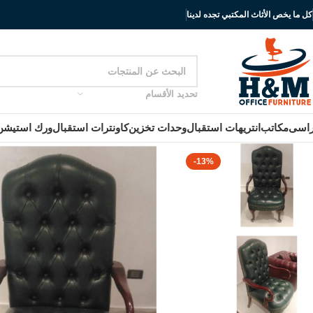
كل ما يخص الأثاث المكتبي تجده لدينا
تحديد الأقسام
اسى
مكاتب
انتريهات استقبال
وحدات تخزين
كاونترات استقبال
ورك استيشن
-13%