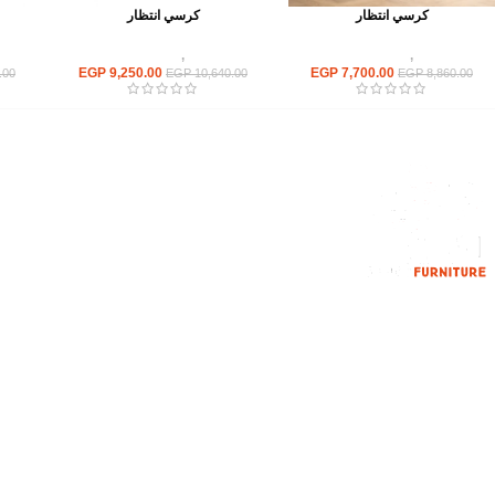
كرسي انتظار
كرسي انتظار
كراسى
,
كراسى انتظار
كراسى
,
كراسى انتظار
EGP
9,250.00
EGP
7,700.00
.00
EGP
10,640.00
EGP
8,860.00
القائمة الرئيسية
من نحن
المتجر
اتصل بنا
إحدي الشركات الرائدة بمجال الاثاث المكتبي،
نعمل بمجال الآثاث منذ عام 2006
محمود فوده، بهتيم، قسم ثان شبرا الخيمة شبرا
الخيمه
الهاتف : 201094584537
الهاتف : 201157394791