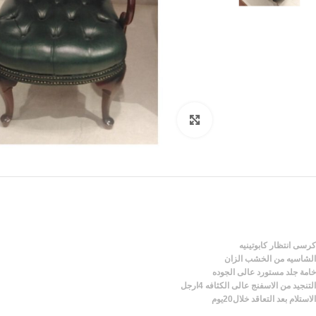
Click to enlarge
كرسى انتظار كابوتينيه
الشاسيه من الخشب الزان
خامة جلد مستورد عالى الجوده
التنجيد من الاسفنج عالى الكثافه 4ارجل
الاستلام بعد التعاقد خلال20يوم