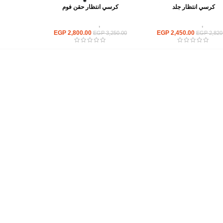
كرسي انتظار جلد
كرسي انتظار حقن فوم
كراسى
,
كراسى انتظار
كراسى
,
كراسى انتظار
EGP
2,800.00
EGP
2,450.00
EGP
3,250.00
EGP
2,820
أهم الأقسام
مكاتب
كراسى
انتريهات استقبال
أثاث اوت دور
ترابيزات اجتماعات وضيافة