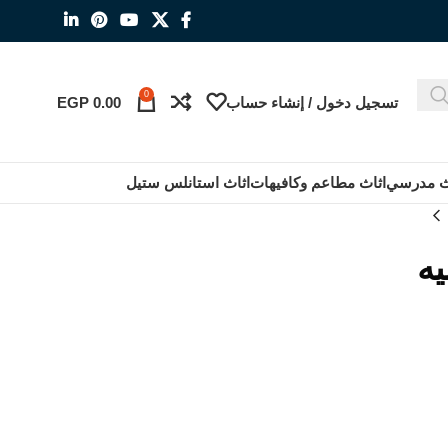
0
تسجيل دخول / إنشاء حساب
0.00
EGP
ث مدرسي
اثاث مطاعم وكافيهات
اثاث استانلس ستيل
يه