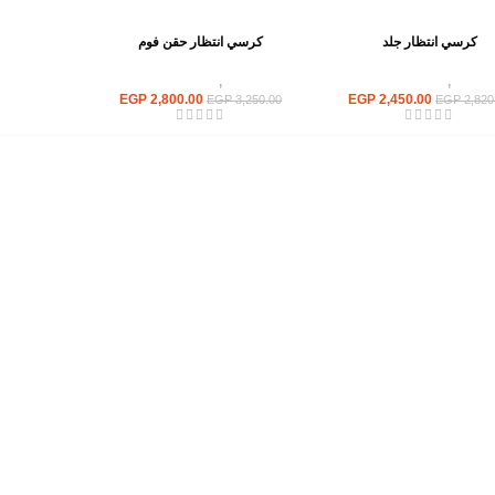
كرسي انتظار جلد
كرسي انتظار حقن فوم
كراسى
,
كراسى انتظار
كراسى
,
كراسى انتظار
EGP
2,800.00
EGP
2,450.00
EGP
3,250.00
EGP
2,820
أهم الأقسام
مكاتب
كراسى
انتريهات استقبال
أثاث اوت دور
ترابيزات اجتماعات وضيافة