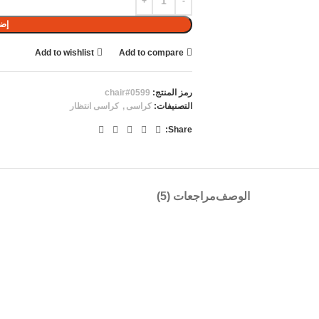
إضا
Add to wishlist
Add to compare
رمز المنتج:
chair#0599
التصنيفات:
كراسى
,
كراسى انتظار
Share:
الوصف
مراجعات (5)