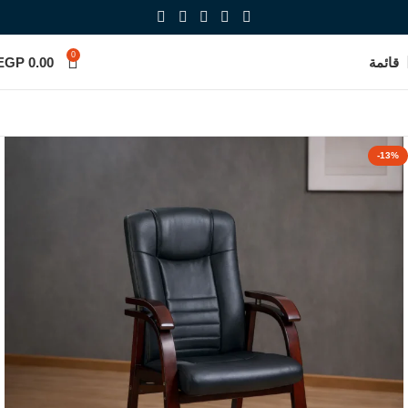
0
قائمة
0.00
EGP
-13%