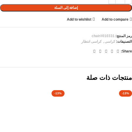
إضافة إلى السلة
Add to wishlist
Add to compare
رمز المنتج:
chair#010331
التصنيفات:
كراسى
,
كراسى انتظار
Share:
منتجات ذات صلة
-13%
-13%