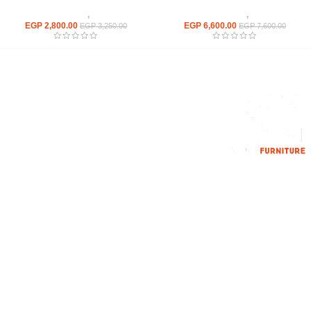
كراسى
,
كراسى انتظار
كراسى
,
كراسى انتظار
EGP
2,800.00
EGP
6,600.00
EGP
3,250.00
EGP
7,600.00
إحدي الشركات الرائدة بمجال الاثاث المكتبي، نعمل بمجال الآثاث منذ عام
2006
محمود فوده، بهتيم، قسم ثان شبرا الخيمة شبرا الخيمه
الهاتف : 201094584537
الهاتف : 201157394791
hello@hmofficefurniture.com
القائمة الرئيسية