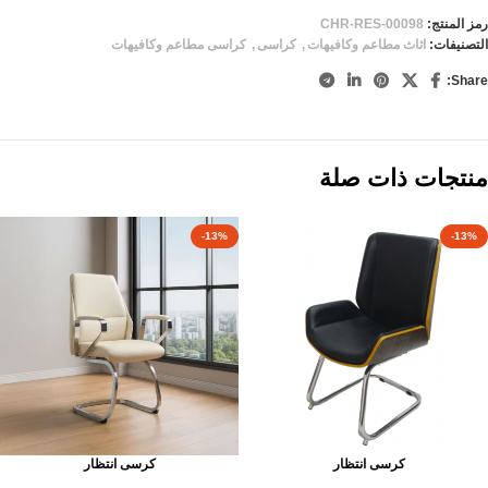
رمز المنتج:
CHR-RES-00098
التصنيفات:
اثاث مطاعم وكافيهات
,
كراسى
,
كراسى مطاعم وكافيهات
Share:
منتجات ذات صلة
-13%
-13%
كرسى انتظار
كرسى انتظار