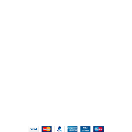
من نحن
المتجر
اتصل بنا
أهم الأقسام
مكاتب
كراسى
انتريهات استقبال
أثاث اوت دور
ترابيزات اجتماعات وضيافة
روابط سريعة
سياسة الخصوصية
سياسية التوصيل والاسترجاع
الشروط والأحكام
إتمام الطلب
الشروط والأحكام
All Rights Reserved
2022 hmofficefurniture