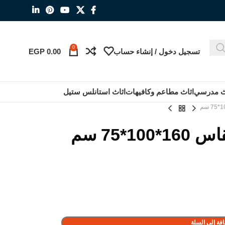
0
تسجيل دخول / إنشاء حساب
0.00
EGP
ث مدرسي
اثاث مطاعم وكافيهات
اثاث استانلس ستيل
1*75 سم
فة إلى السلة