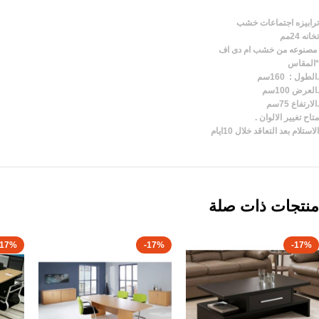
ترابيزه اجتماعات خشب
تخانه 24مم
مصنوعه من خشب ام دى اف
*المقاس
.الطول : 160سم
.العرض 100سم
.الارتفاع 75سم
متاح تغيير الالوان .
الاستلام بعد التعاقد خلال 10ايام
منتجات ذات صلة
-17%
-17%
-17%