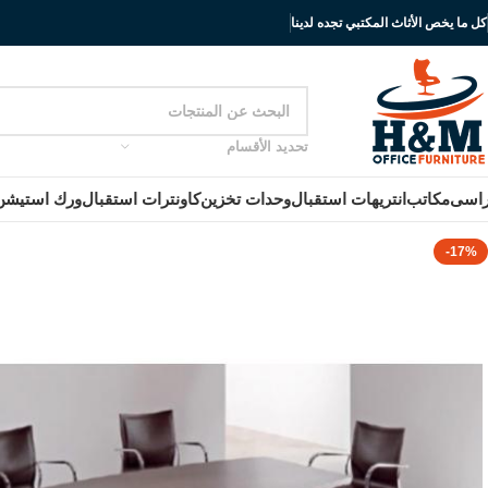
كل ما يخص الأثاث المكتبي تجده لدينا
تحديد الأقسام
اسى
مكاتب
انتريهات استقبال
وحدات تخزين
كاونترات استقبال
ورك استيشن
-17%