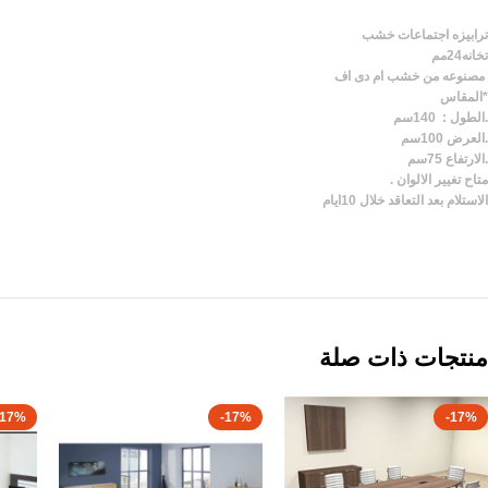
ترابيزه اجتماعات خشب
تخانه24مم
مصنوعه من خشب ام دى اف
*المقاس
.الطول : 140سم
.العرض 100سم
.الارتفاع 75سم
متاح تغيير الالوان .
الاستلام بعد التعاقد خلال 10ايام
منتجات ذات صلة
-17%
-17%
-17%