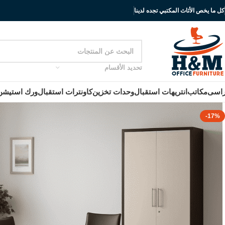
كل ما يخص الأثاث المكتبي تجده لدينا
تحديد الأقسام
اسى
مكاتب
انتريهات استقبال
وحدات تخزين
كاونترات استقبال
ورك استيشن
-17%