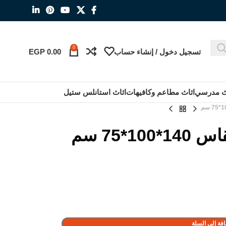
0
تسجيل دخول / إنشاء حساب
0.00
EGP
ث مدرسي
اثاث مطاعم وكافيهات
اثاث استانلس ستيل
1*75 سم
فة إلى السلة