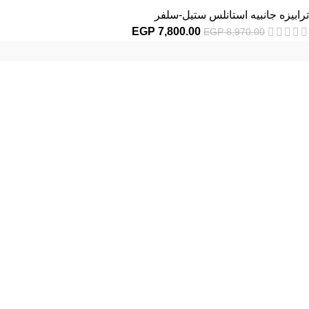
ترابيزه جانبيه استانلس ستيل-سلفر
EGP
7,800.00
EGP
8,970.00
إحدي الشركات الرائدة بمجال الاثاث المكتبي، نعمل بمجال الآثاث منذ عام
2006
محمود فوده، بهتيم، قسم ثان شبرا الخيمة شبرا الخيمه
الهاتف : 201094584537
الهاتف : 201157394791
hello@hmofficefurniture.com
القائمة الرئيسية
من نحن