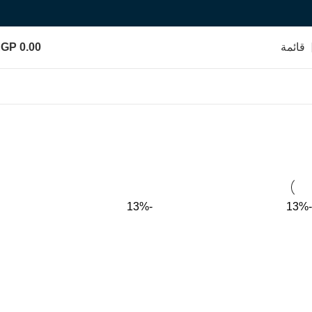
قائمة
0.00
EGP
كراسي وترابيزات قابلة للطي
الأقسام
-13%
-13%