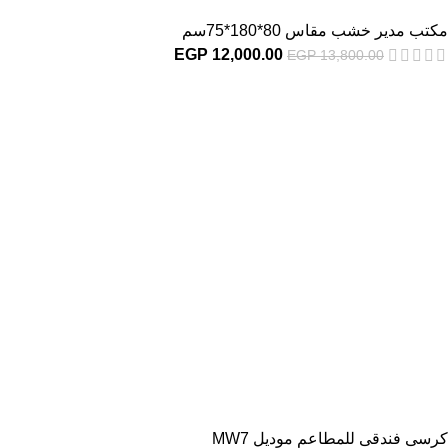
مكتب مدير خشب مقاس 80*180*75سم
EGP
12,000.00
EGP
13,800.00
كرسى فندقى للمطاعم موديل MW7