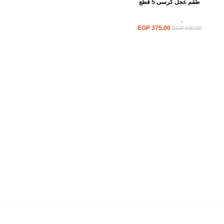
طقم عجل كرسى 5 قطع
كراسى
,
اكسسواركراسى
EGP
375.00
EGP
430.00