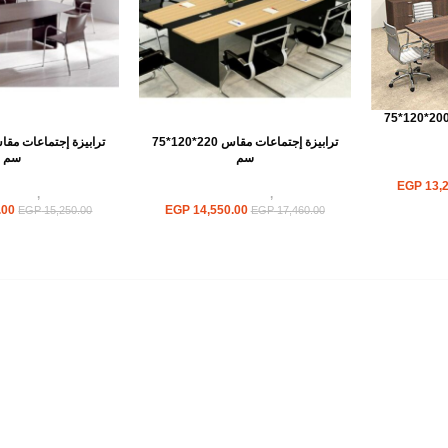
ترابيزة إجتماعات مقاس 200*120*75
ترابيزة إجتماعات مقاس 220*120*75
سم
سم
جتماعات
EGP
13,2
ترابيزات
,
ترابيزات اجتماعات
ترابيزات
,
ترابيزا
.00
EGP
14,550.00
EGP
15,250.00
EGP
17,460.00
Load more products
أهم الأقسام
مكاتب
كراسى
انتريهات استقبال
أثاث اوت دور
ترابيزات اجتماعات وضيافة