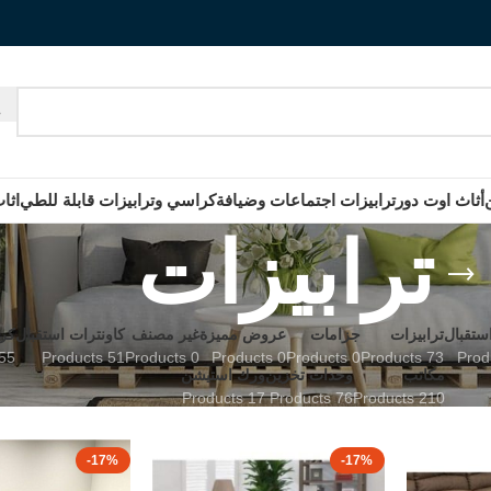
أثاث اوت دور
ترابيزات اجتماعات وضيافة
كراسي وترابيزات قابلة للطي
اثا
ترابيزات
استقبال
ترابيزات
جزامات
عروض مميزة
غير مصنف
كاونترات استقبال
كر
roducts
51 Products
0 Products
0 Products
0 Products
73 Products
مكاتب
وحدات تخزين
ورك استيشن
17 Products
76 Products
210 Products
-17%
-17%