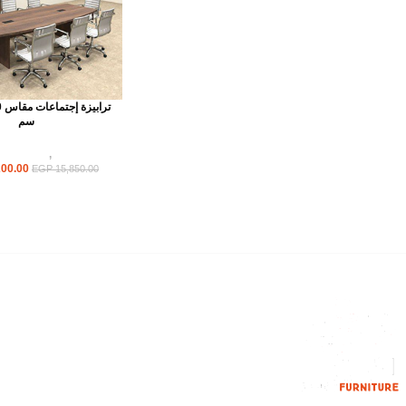
سم
ترابيزات
,
ترابيزات ا
00.00
EGP
15,850.00
القائمة الرئيسية
من نحن
المتجر
اتصل بنا