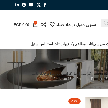
0
تسجيل دخول / إنشاء حساب
0.00
EGP
ث مدرسي
اثاث مطاعم وكافيهات
اثاث استانلس ستيل
اسى
كراسي إنتظار
كراسي وترابيزات قابلة للطي
15 Products
1 Product
655 P
-17%