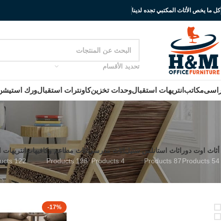
كل ما يخص الأثاث المكتبي تجده لدينا
تحديد الأقسام
اسى
مكاتب
انتريهات استقبال
وحدات تخزين
كاونترات استقبال
ورك استيشن
أثاث اوت دور
اثاث استانلس ستيل
اثاث مدرسي
اثاث مطاعم وكافيهات
انتريهات 
122 Products
196 Products
4 Products
87 Products
54 Products
Stock status
On sale
-17%
In stock