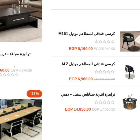
Top rated products
كرسى فندقى للمطاعم موديل M161
EGP
5,160.00
EGP
5,940.00
ترابيزة ضيافة – تربي
كرسى فندقى للمطاعم موديل M.Z
ترابيزات
,
ترابيزات 
60.00
EGP
6,670.00
EGP
6,960.00
EGP
8,000.00
-17%
ترابيزة انترية ستانلس ستيل – ذهبي
EGP
14,850.00
EGP
17,080.00