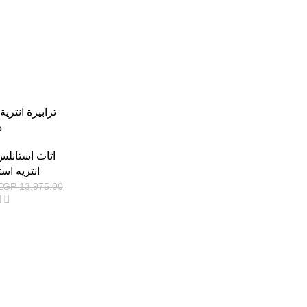
ترابيزة انتري
ذ
اثاث استانل
انتريه اس
EGP
13,975.00
-13%