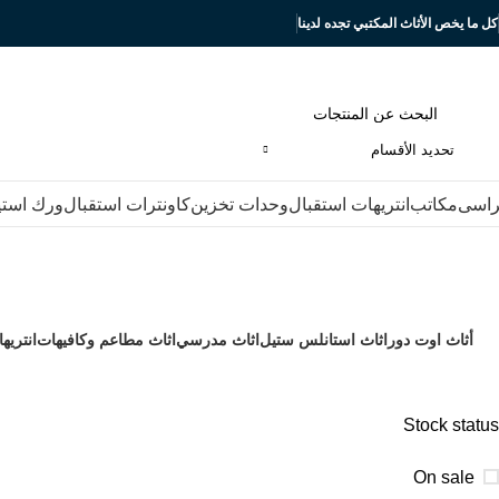
كل ما يخص الأثاث المكتبي تجده لدينا
تحديد الأقسام
اسى
مكاتب
انتريهات استقبال
وحدات تخزين
كاونترات استقبال
ورك است
ترابيزات
أثاث اوت دور
اثاث استانلس ستيل
اثاث مدرسي
اثاث مطاعم وكافيهات
انتريه
122 Products
196 Products
4 Products
87 Products
54 Products
Stock status
-13%
On sale