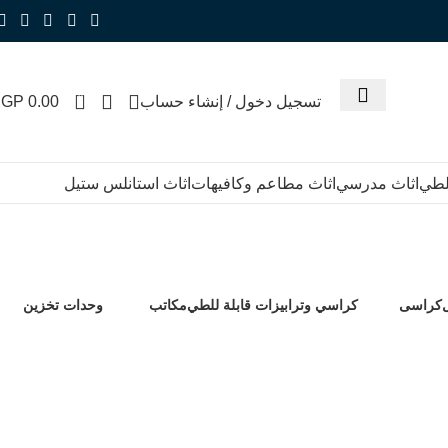
0
تسجيل دخول / إنشاء حساب
0.00
EGP
للطي
اثاث مدرسي
اثاث مطاعم وكافيهات
اثاث استانلس ستيل
لس مودرن
كراسى
كراسي وترابيزات قابلة للطي
مكاتب
وحدات تخزين
76 Products
210 Products
15 Products
701 Products
-13%