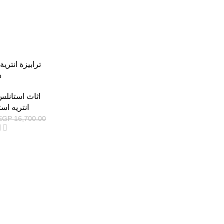
ترابيزة انتري
ذ
اثاث استانل
انتريه اس
EGP
16,700.00
-13%