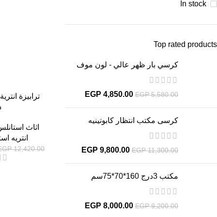
In stock
Top rated products
كرسي بار ظهر عالي - لون موف
EGP
4,850.00
EGP
5,580.00
ترابيزة انتري
ذ
كرسى مكتب انتظار كابوتينيه
اثاث استانل
انتريه اس
EGP
12,420.00
EGP
9,800.00
EGP
11,300.00
مكتب 3درج 160*70*75سم
-13%
EGP
8,000.00
EGP
9,200.00