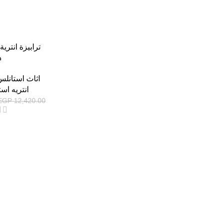
ترابيزة انتري
ذ
اثاث استانل
انتريه اس
EGP
12,420.00
-13%