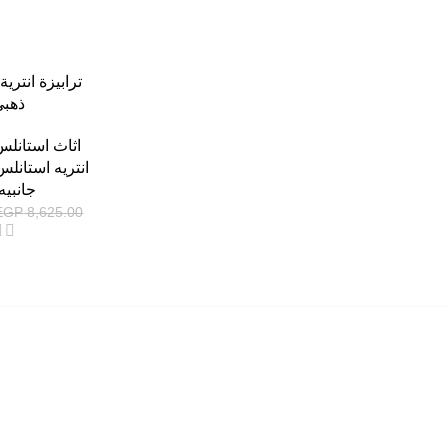
ترابيزة انتري
ذهبي
اثاث استانل
انتريه استانل
جانبيه
EGP
8,625.00
القائمة الرئيسية
من نحن
المتجر