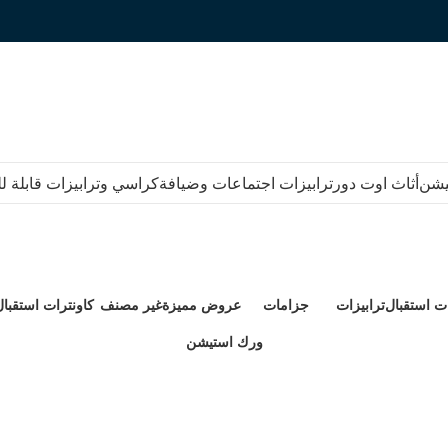
يشن
أثاث اوت دور
ترابيزات اجتماعات وضيافة
كراسي وترابيزات قابلة 
 انتريه استان
ات استقبال
ترابيزات
جزامات
عروض مميزة
غير مصنف
كاونترات استقبال
51 Products
0 Products
0 Products
0 Products
73 Products
ورك استيشن
17 Products
-13%
-13%