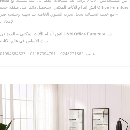
من المستخدمين ، لأننا لا نرسل لك المنتجات فقط إلى عتبة بـيــتـك مع
H&M
Office Furniture اتش آند ام للأثاث المكتبي
ستحصل دائمًا على صفقة جيدة
– مع خدمة استثنائية تجعل تجربة التسوق الخاصة بك سهلة وسلسة قدر
الإمكان .
هذا
H&M Office Furniture اتش آند ام للأثاث المكتبي
– القوة في
يديك
الآساس في عالم الآثاث
هاتف: 0248271862 – 01157394791 – 01094584537