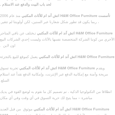
لحد باب البيت والدفع عند الاستلام .
تأسست
H&M Office Furniture اتش آند ام للأثاث المكتبي
منذ عام 2006
، ربما يكون قد تطور شكل شعارنا عبر السنين، لكن أولويتنا لم تتغير.
H&M Office Furniture اتش آند ام للأثاث المكتبي
تـختلف عن باقي المتاجر
الآخري من كوننا الشركة المتخصصة نفسها بالآثاث وليست إحدي الشركات البيع
اون لاين .
H&M Office Furniture اتش آند ام للأثاث المكتبي
يعمل كموقع للبيع بالتجزئة
ويقدم
H&M Office Furniture اتش آند ام للأثاث المكتبي
تجربة تسوق
مريحة وآمنة مع إمكانية الدفع عبر الإنترنت، وإمكانية الدفع نقداً عند استلام
السلع.
انطلاقا من التكنولوجيا الذكية ، تم تصميم كل ما نقوم به لوضع القوة في يديك
مباشرة – مما يتيح لك حرية التسوق في أي وقت وفي أي مكان
H&M Office Furniture اتش آند ام للأثاث المكتبي
موثوق من قبل العديد