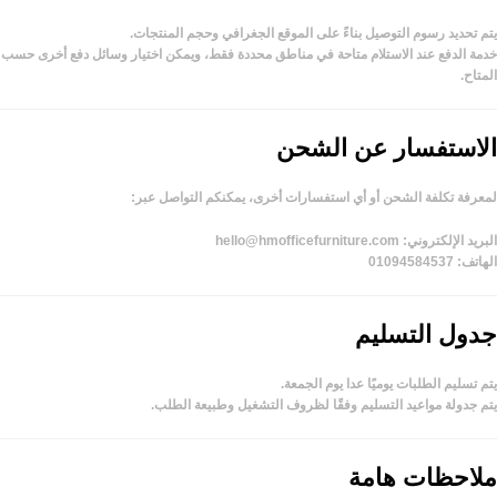
يتم تحديد رسوم التوصيل بناءً على
الموقع الجغرافي
و
حجم المنتجات
.
خدمة الدفع عند الاستلام متاحة في مناطق محددة فقط، ويمكن اختيار وسائل دفع أخرى حسب
المتاح.
الاستفسار عن الشحن
لمعرفة تكلفة الشحن أو أي استفسارات أخرى، يمكنكم التواصل عبر:
البريد الإلكتروني:
hello@hmofficefurniture.com
الهاتف:
01094584537
جدول التسليم
يتم تسليم الطلبات يوميًا عدا يوم الجمعة.
يتم جدولة مواعيد التسليم وفقًا لظروف التشغيل وطبيعة الطلب.
ملاحظات هامة