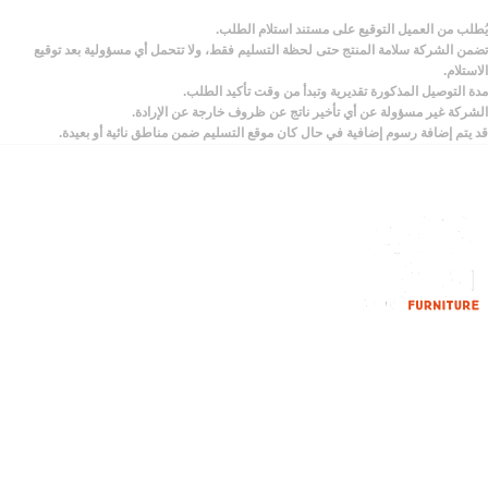
يُطلب من العميل التوقيع على مستند استلام الطلب.
تضمن الشركة سلامة المنتج حتى لحظة التسليم فقط، ولا تتحمل أي مسؤولية بعد توقيع
الاستلام.
مدة التوصيل المذكورة تقديرية وتبدأ من وقت تأكيد الطلب.
الشركة غير مسؤولة عن أي تأخير ناتج عن ظروف خارجة عن الإرادة.
قد يتم إضافة رسوم إضافية في حال كان موقع التسليم ضمن مناطق نائية أو بعيدة.
إحدي الشركات الرائدة بمجال الاثاث المكتبي، نعمل بمجال الآثاث منذ عام
2006
محمود فوده، بهتيم، قسم ثان شبرا الخيمة شبرا الخيمه
الهاتف : 201094584537
الهاتف : 201157394791