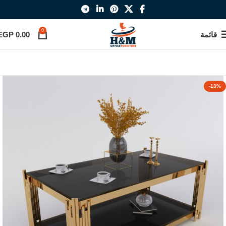
0
قائمة
0.00
EGP
-13%