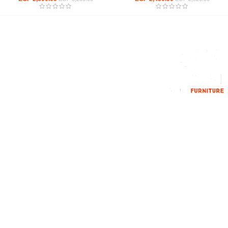
إحدي الشركات الرائدة بمجال الاثاث المكتبي، نعمل بمجال الآثاث منذ عام
2006
محمود فوده، بهتيم، قسم ثان شبرا الخيمة شبرا الخيمه
الهاتف : 201094584537
الهاتف : 201157394791
hello@hmofficefurniture.com
القائمة الرئيسية
من نحن